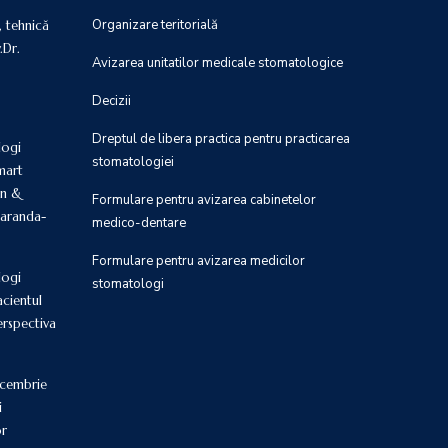
Organizare teritorială
, tehnică
.Dr.
Avizarea unitatilor medicale stomatologice
Decizii
Dreptul de libera practica pentru practicarea
logi
stomatologiei
Smart
on &
Formulare pentru avizarea cabinetelor
maranda-
medico-dentare
Formulare pentru avizarea medicilor
logi
stomatologi
acientul
erspectiva
ecembrie
i
or