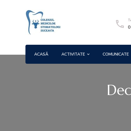
Colegiul Medicilor Stoma
T
0
ACASĂ
ACTIVITATE
COMUNICATE
Dec