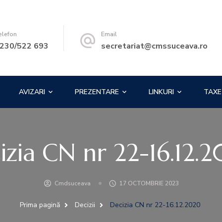
tologi – SUCEAVA
elefon
Email
230/522 693
secretariat@cmssuceava.ro
AVIZARI
PREZENTARE
LINKURI
TAXE
izia CN nr 22-16.12.
Cmdsuceava
17 OCTOMBRIE 2023
Prima pagină
Decizii
Decizia CN nr 22-16.12.2020