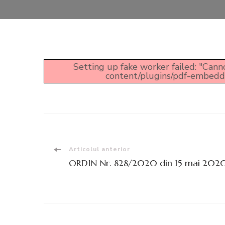
Setting up fake worker failed: "Canno
content/plugins/pdf-embedder/
Navigare
Articolul anterior
ORDIN Nr. 828/2020 din 15 mai 202
în
articole