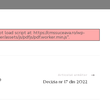
t load script at: https://cmssuceava.ro/wp-
assets/js/pdfjs/pdf.worker.min.js".
Articolul următor
0
Decizia nr 17 din 2022