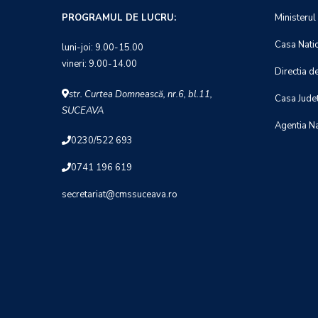
PROGRAMUL DE LUCRU:
Ministerul
Casa Natio
luni-joi: 9.00-15.00
vineri: 9.00-14.00
Directia d
str. Curtea Domnească, nr.6, bl.11,
Casa Jude
SUCEAVA
Agentia N
0230/522 693
0741 196 619
secretariat@cmssuceava.ro