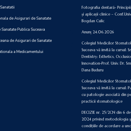
 Sanatatii
Fotografia dentară- Principii
și aplicații clinice – Conf.Univ
nala de Asigurari de Sanatate
Bogdan Culic
e Sanatate Publica Suceava
Anunț 24.06.2026
teana de Asigurari de Sanatate
Colegiul Medicilor Stomato
Suceava vă invită la cursul: 
ationala a Medicamentului
Dentistry: Esthetics, Occlusi
Innovation-Prof. Univ. Dr. S
Dana Buduru
Colegiul Medicilor Stomato
Suceava vă invită la cursul: P
cu patologie asociată din p
practicii stomatologice
DECIZIE nr. 25/2CN din 6 d
2024 privind metodologia ş
condiţiile de acordare a un