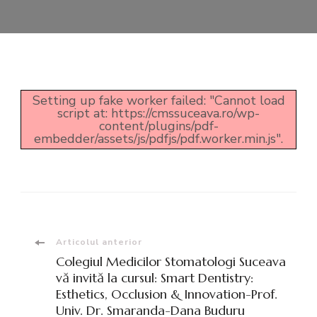
Setting up fake worker failed: "Cannot load
script at: https://cmssuceava.ro/wp-
content/plugins/pdf-
embedder/assets/js/pdfjs/pdf.worker.min.js".
Navigare
Articolul anterior
Colegiul Medicilor Stomatologi Suceava
în
vă invită la cursul: Smart Dentistry:
Esthetics, Occlusion & Innovation-Prof.
Univ. Dr. Smaranda-Dana Buduru