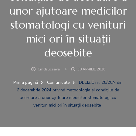
unor ajutoare medicilor
stomatologi cu venituri
mici ori în situaţii
deosebite
Cmdsuceava
30 APRILIE 2026
Prima pagină
Comunicate
DECIZIE nr. 25/2CN din
6 decembrie 2024 privind metodologia şi condiţiile de
acordare a unor ajutoare medicilor stomatologi cu
venituri mici ori în situaţii deosebite