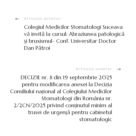
Navigare
Articolul anterior
Colegiul Medicilor Stomatologi Suceava
în
vă invită la cursul: Abraziunea patologică
şi bruxismul- Conf. Universitar Doctor
Dan Pătroi
articole
Articolul următor
DECIZIE nr. 8 din 19 septembrie 2025
pentru modificarea anexei la Decizia
Consiliului național al Colegiului Medicilor
Stomatologi din România nr.
2/2CN/2025 privind conținutul minim al
trusei de urgență pentru cabinetul
stomatologic