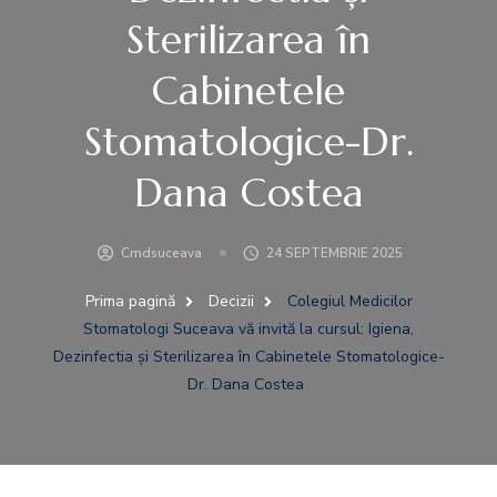
Sterilizarea în
Cabinetele
Stomatologice-Dr.
Dana Costea
Cmdsuceava
24 SEPTEMBRIE 2025
Prima pagină
Decizii
Colegiul Medicilor
Stomatologi Suceava vă invită la cursul: Igiena,
Dezinfectia și Sterilizarea în Cabinetele Stomatologice-
Dr. Dana Costea